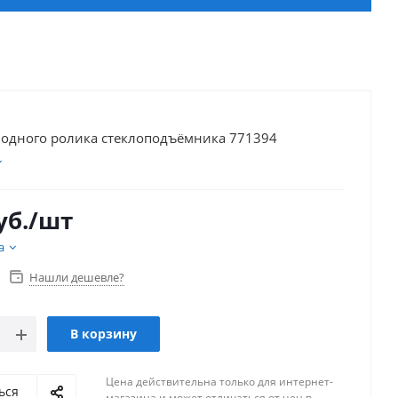
водного ролика стеклоподъёмника 771394
уб.
/шт
а
Нашли дешевле?
В корзину
Цена действительна только для интернет-
ься
магазина и может отличаться от цен в