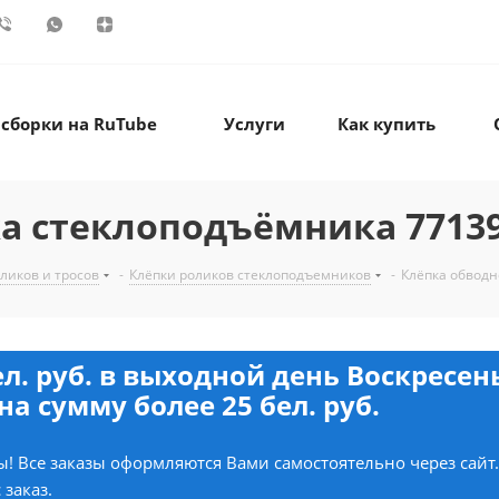
 сборки на RuTube
Услуги
Как купить
а стеклоподъёмника 7713
ликов и тросов
-
Клёпки роликов стеклоподъемников
-
Клёпка обводн
ел. руб. в выходной день Воскресе
на сумму более 25 бел. руб.
! Все заказы оформляются Вами самостоятельно через сайт
 заказ.