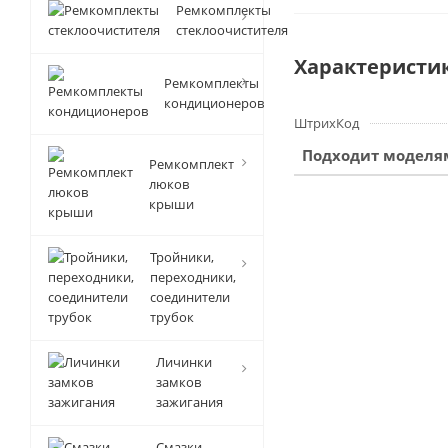
Ремкомплекты
стеклоочистителя
Характеристи
Ремкомплекты
кондиционеров
ШтрихКод
Подходит моделя
Ремкомплект
люков
крыши
Тройники,
переходники,
соединители
трубок
Личинки
замков
зажигания
Смазки-