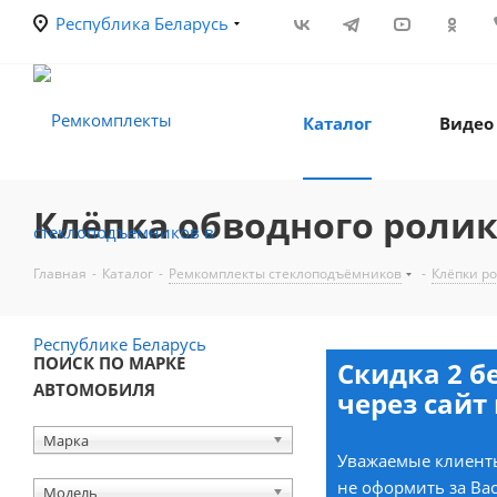
Республика Беларусь
Каталог
Видео
Клёпка обводного ролик
Главная
-
Каталог
-
Ремкомплекты стеклоподъёмников
-
Клёпки ро
ПОИСК ПО МАРКЕ
Скидка 2 б
АВТОМОБИЛЯ
через сайт 
Марка
Уважаемые клиенты
не оформить за Вас
Модель