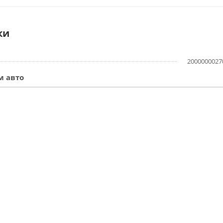
ки
2000000027
м авто