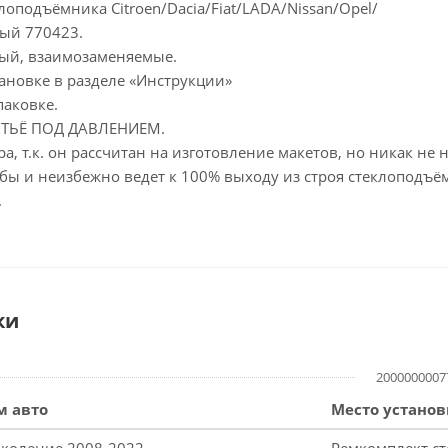
клоподъёмника Citroen/Dacia/Fiat/LADA/Nissan/Opel/
вый 770423.
ый, взаимозаменяемые.
ановке в разделе «Инструкции»
паковке.
ЛИТЬЁ ПОД ДАВЛЕНИЕМ.
а, т.к. он рассчитан на изготовление макетов, но никак н
бы и неизбежно ведет к 100% выходу из строя стеклоподъё
.
ки
2000000007
м авто
Место установ