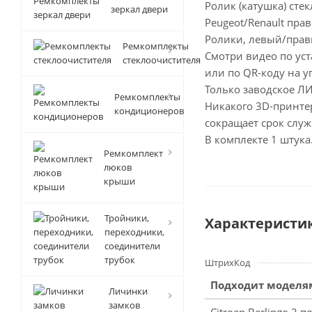
Ролик (катушка) сте
зеркал двери
Peugeot/Renault пра
Ролики, левый/прав
Ремкомплекты
Смотри видео по уст
стеклоочистителя
или по QR-коду на у
Только заводское 
Ремкомплекты
Никакого 3D-принтер
кондиционеров
сокращает срок служ
В комплекте 1 штука
Ремкомплект
люков
крыши
Тройники,
Характеристи
переходники,
соединители
трубок
ШтрихКод
Подходит моделя
Личинки
замков