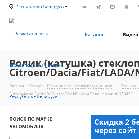
Республика Беларусь
Каталог
Видео
Ролик (катушка) стекл
Citroen/Dacia/Fiat/LADA
Главная
-
Каталог
-
Ремкомплекты стеклоподъёмников
-
Ролики и
Citroen/Dacia/Fiat/LADA/Nissan/Opel/Peugeot/Renault правый 770423
ПОИСК ПО МАРКЕ
Скидка 2 б
АВТОМОБИЛЯ
через сайт 