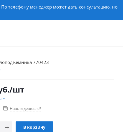
. По телефону менеджер может дать консультацию, но
клоподъёмника 770423
уб.
/шт
а
Нашли дешевле?
В корзину