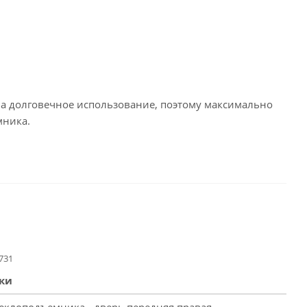
е на долговечное использование, поэтому максимально
мника.
731
ки