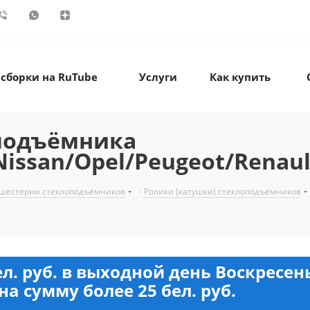
 сборки на RuTube
Услуги
Как купить
оподъёмника
/Nissan/Opel/Peugeot/Renau
 шестерни стеклоподъёмников
-
Ролики (катушки) стеклоподъёмников
ел. руб. в выходной день Воскресе
на сумму более 25 бел. руб.