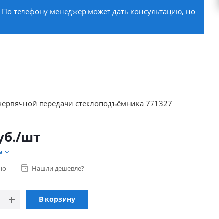
. По телефону менеджер может дать консультацию, но
червячной передачи стеклоподъёмника 771327
уб.
/шт
а
но
Нашли дешевле?
В корзину