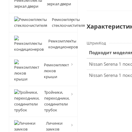
зеркал двери
Ремкомплекты
Характеристи
стеклоочистителя
Ремкомплекты
ШтрихКод
кондиционеров
Подходит моделя
Nissan Serena 1 пок
Ремкомплект
люков
Nissan Serena 1 пок
крыши
Тройники,
переходники,
соединители
трубок
Личинки
замков