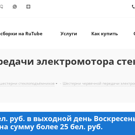
 сборки на RuTube
Услуги
Как купить
редачи электромотора ст
 шестерни стеклоподъёмников
-
Шестерни червячной передачи электро
ел. руб. в выходной день Воскресе
на сумму более 25 бел. руб.