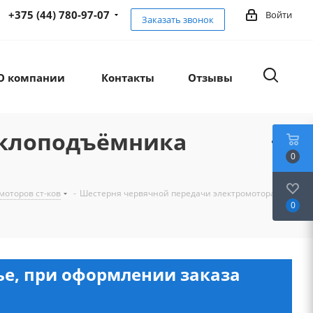
+375 (44) 780-97-07
Войти
Заказать звонок
О компании
Контакты
Отзывы
еклоподъёмника
0
моторов ст-ков
-
Шестерня червячной передачи электромотора
0
нье, при оформлении заказа