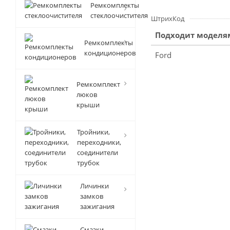
Ремкомплекты
стеклоочистителя
ШтрихКод
Подходит моделя
Ремкомплекты
кондиционеров
Ford
Ремкомплект
люков
крыши
Тройники,
переходники,
соединители
трубок
Личинки
замков
зажигания
Смазки-