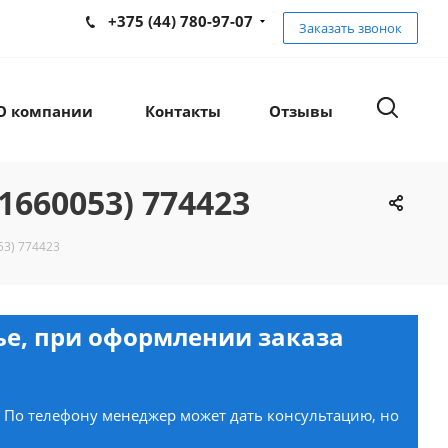
+375 (44) 780-97-07
Заказать звонок
О компании
Контакты
Отзывы
660053) 774423
3) 774423
нье, при оформлении заказа
. По телефону менеджер может дать консультацию, но