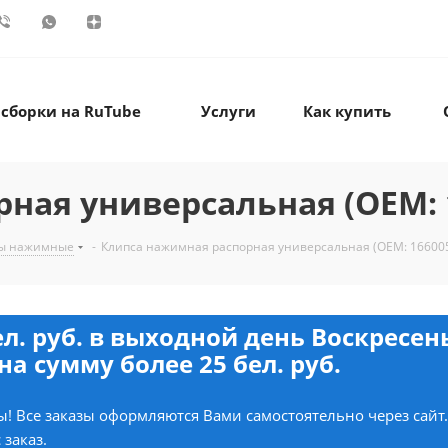
 сборки на RuTube
Услуги
Как купить
ная универсальная (OEM: 1
ы нажимные
-
Клипса нажимная распорная универсальная (OEM: 166005
ел. руб. в выходной день Воскресе
на сумму более 25 бел. руб.
! Все заказы оформляются Вами самостоятельно через сайт
 заказ.