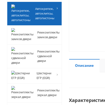
Автокрепеж,
автоклипсы,
автопистоны
Ремкомплекты
замков двери
Ремкомплекты
сдвижной
двери
Описание
Шестерни
ЕГР (EGR)
Ремкомплекты
зеркал двери
Характеристи