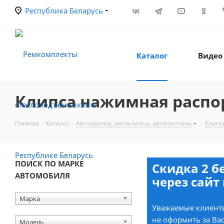
Республика Беларусь
Каталог
Видео
Клипса нажимная распор
Главная
-
Каталог
-
Автокрепеж, автоклипсы, автопистоны
-
Клипс
ПОИСК ПО МАРКЕ
Скидка 2 б
АВТОМОБИЛЯ
через сайт 
Марка
Уважаемые клиенты
не оформить за Вас
Модель