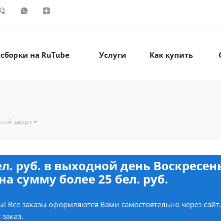
 сборки на RuTube
Услуги
Как купить
жной двери
ел. руб. в выходной день Воскресе
на сумму более 25 бел. руб.
! Все заказы оформляются Вами самостоятельно через сайт
 заказ.