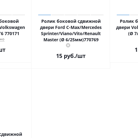
 боковой
Ролик боковой сдвижной
Ролик 
Volkswagen
двери Ford C-Max/Mercedes
двери Vol
T6 770171
Sprinter/Viano/Vito/Renault
(Ø 7
но
Master (Ø 6/25мм)770769
шт
1
15
руб.
/шт
 сдвижной