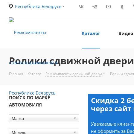
Республика Беларусь
Каталог
Видео
Ролики сдвижной двери
Главная
-
Каталог
-
Ремкомплекты сдвижной двери
-
Ролики сдви
ПОИСК ПО МАРКЕ
Скидка 2 б
АВТОМОБИЛЯ
через сайт 
Марка
Уважаемые клиенты
не оформить за Вас
Модель