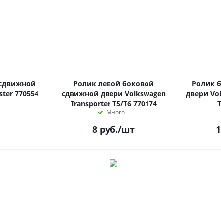
 сдвижной
Ролик левой боковой
Ролик 
ster 770554
сдвижной двери Volkswagen
двери Vol
Transporter T5/T6 770174
T
Много
.
8
руб.
/шт
1