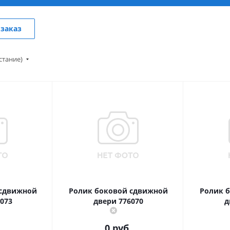
заказ
стание)
 сдвижной
Ролик боковой сдвижной
Ролик 
073
двери 776070
д
.
0 руб.