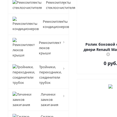
Ремкомплекты
стеклоочистителя
Ремкомплекты
кондиционеров
Ремкомплект
Ролик боковой
люков
двери Renault Ma
крыши
0 руб
Тройники,
переходники,
соединители
трубок
Личинки
замков
зажигания
Смазки-