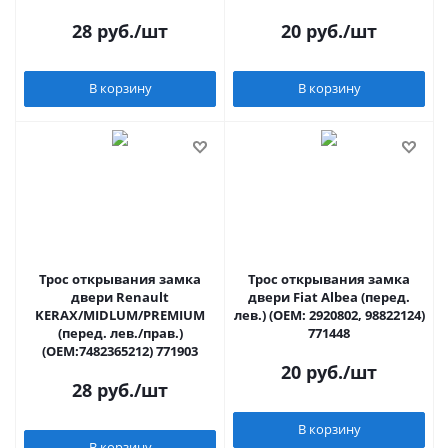
28
руб.
/шт
20
руб.
/шт
В корзину
В корзину
Трос открывания замка
Трос открывания замка
двери Renault
двери Fiat Albea (перед.
KERAX/MIDLUM/PREMIUM
лев.) (OEM: 2920802, 98822124)
(перед. лев./прав.)
771448
(OEM:7482365212) 771903
20
руб.
/шт
28
руб.
/шт
В корзину
В корзину