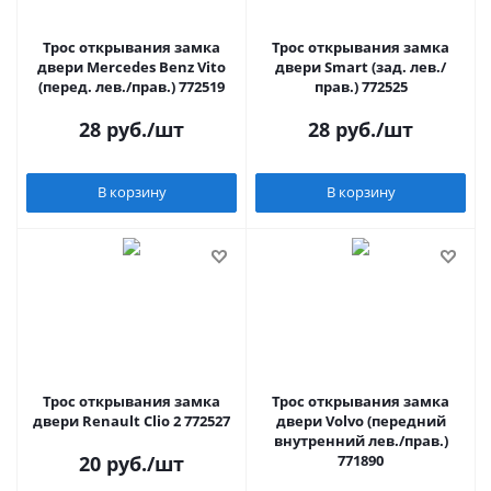
Трос открывания замка
Трос открывания замка
двери Mercedes Benz Vito
двери Smart (зад. лев./
(перед. лев./прав.) 772519
прав.) 772525
28
руб.
/шт
28
руб.
/шт
В корзину
В корзину
Трос открывания замка
Трос открывания замка
двери Renault Clio 2 772527
двери Volvo (передний
внутренний лев./прав.)
20
руб.
/шт
771890