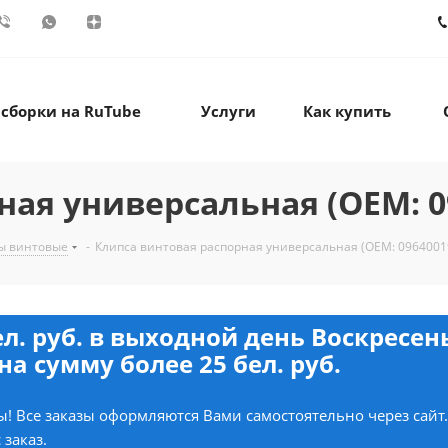
 сборки на RuTube
Услуги
Как купить
ая универсальная (OEM: 0
ы винтовые
-
Клипса винтовая распорная универсальная (OEM: 0964001
ел. руб. в выходной день Воскресе
на сумму более 25 бел. руб.
! Все заказы оформляются Вами самостоятельно через сайт
 заказ.