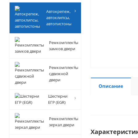
Автокрепеж,
автоклипсы,
автопистоны
Ремкомплекты
замков двери
Ремкомплекты
сдвижной
двери
Описание
Шестерни
ЕГР (EGR)
Ремкомплекты
зеркал двери
Характеристи