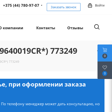
+375 (44) 780-97-07
Войти
Заказать звонок
О компании
Контакты
Отзывы
9640019CR*) 773249
0
9CR*) 773249
0
нье, при оформлении заказа
. По телефону менеджер может дать консультацию, но