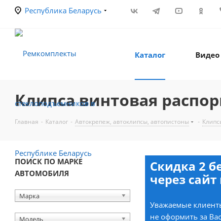
Республика Беларусь
Каталог
Видео
Клипса винтовая распорн
Главная
-
Каталог
-
Автокрепеж, автоклипсы, автопистоны
-
Клипс
ПОИСК ПО МАРКЕ
Скидка 2 б
АВТОМОБИЛЯ
через сайт 
Марка
Уважаемые клиенты
не оформить за Вас
Модель