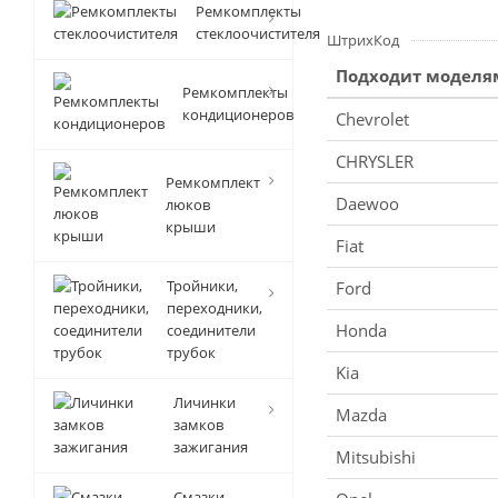
Ремкомплекты
стеклоочистителя
ШтрихКод
Подходит моделя
Ремкомплекты
кондиционеров
Chevrolet
CHRYSLER
Ремкомплект
Daewoo
люков
крыши
Fiat
Тройники,
Ford
переходники,
Honda
соединители
трубок
Kia
Личинки
Mazda
замков
зажигания
Mitsubishi
Смазки-