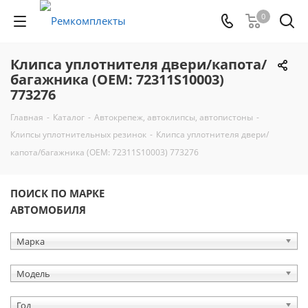
0
Клипса уплотнителя двери/капота/
багажника (OEM: 72311S10003)
773276
Главная
-
Каталог
-
Автокрепеж, автоклипсы, автопистоны
-
Клипсы уплотнительных резинок
-
Клипса уплотнителя двери/
капота/багажника (OEM: 72311S10003) 773276
ПОИСК ПО МАРКЕ
АВТОМОБИЛЯ
Марка
Модель
Год