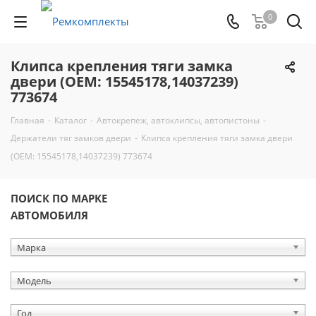
0
Клипса крепления тяги замка
двери (OEM: 15545178,14037239)
773674
Главная
-
Каталог
-
Автокрепеж, автоклипсы, автопистоны
-
Держатели тяг замков двери
-
Клипса крепления тяги замка двери
(OEM: 15545178,14037239) 773674
ПОИСК ПО МАРКЕ
АВТОМОБИЛЯ
Марка
Модель
Год