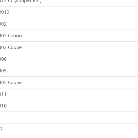
012 CC (Кабриолет)
2012
002
002 Cabrio
002 Coupe
008
005
005 Coupe
011
010
97