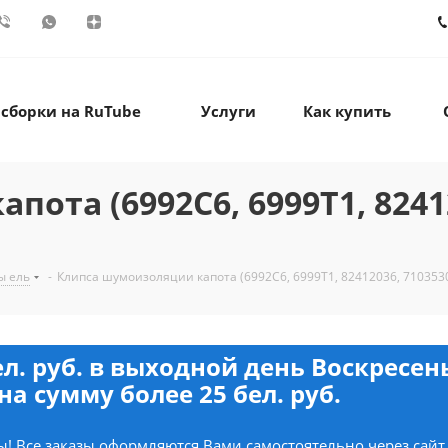
 сборки на RuTube
Услуги
Как купить
ота (6992C6, 6999T1, 82412
ы ель
-
Клипса шумоизоляции капота (6992C6, 6999T1, 82412036, 710353
ел. руб. в выходной день Воскресе
на сумму более 25 бел. руб.
! Все заказы оформляются Вами самостоятельно через сайт