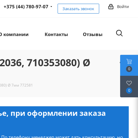
+375 (44) 780-97-07
Войти
Заказать звонок
О компании
Контакты
Отзывы
036, 710353080) Ø
0
080) Ø 7мм 772581
0
нье, при оформлении заказа
. По телефону менеджер может дать консультацию, но