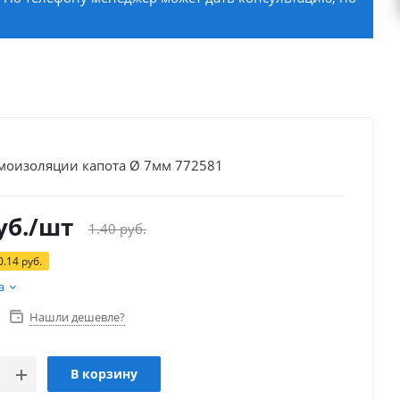
моизоляции капота Ø 7мм 772581
уб.
/шт
1.40
руб.
0.14
руб.
а
Нашли дешевле?
В корзину