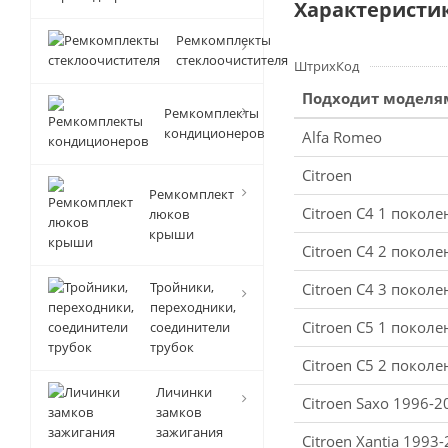
Характеристи
Ремкомплекты
стеклоочистителя
ШтрихКод
Подходит моделя
Ремкомплекты
кондиционеров
Alfa Romeo
Citroen
Ремкомплект
Citroen C4 1 покол
люков
крыши
Citroen C4 2 покол
Тройники,
Citroen C4 3 поколе
переходники,
Citroen C5 1 покол
соединители
трубок
Citroen C5 2 покол
Личинки
Citroen Saxo 1996-2
замков
зажигания
Citroen Xantia 1993