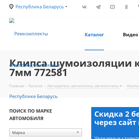
Республика Беларусь
Каталог
Видео
Клипса шумоизоляции кап
7мм 772581
Главная
-
Каталог
-
Автокрепеж, автоклипсы, автопистоны
-
Клипс
ПОИСК ПО МАРКЕ
Скидка 2 б
АВТОМОБИЛЯ
через сайт 
Марка
Уважаемые клиенты