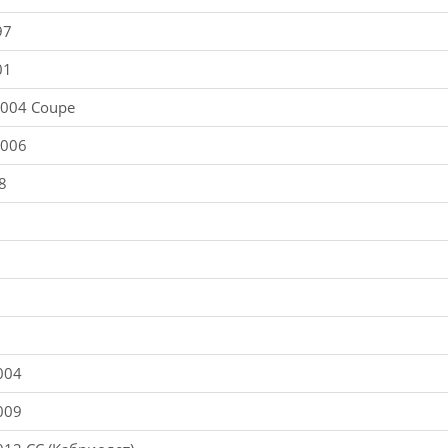
97
01
2004 Coupe
2006
8
004
009