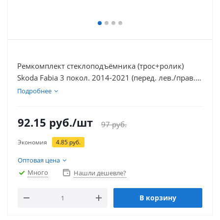
Ремкомплект стеклоподъёмника (трос+ролик)
Skoda Fabia 3 покол. 2014-2021 (перед. лев./прав.)
777584
Подробнее
92.15
руб.
/шт
97
руб.
Экономия
4.85
руб.
Оптовая цена
Много
Нашли дешевле?
В корзину