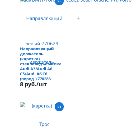
x2
Направляющий
держатель
(каретка)
стеклоподъёмника
Audi A3/Audi A6
C5/Audi A6 C6
(перед.) 770283
8 руб.
/шт
x1