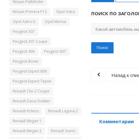
Nissan Pathfinder
Nissan Primera P12
Opel Astra
ПОИСК ПО ЗАГОЛО
Opel Astra G
Opel Meriva
Peugeot 307
Peugeot 307 Coupe
Peugeot 406
Peugeot 607
Peugeot Boxer
Peugeot Expert 806
Назад к спи
Peugeot Expert Tepee
Renault Clio 2 Coupe
Renault Dacia Dokker
Renault Koleos
Renault Laguna 2
Renault Megan 1
Комментарии
Renault Megan 2
Renault Scenic