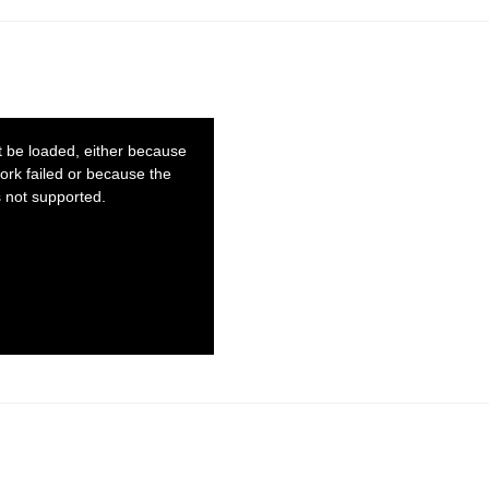
 be loaded, either because
ork failed or because the
s not supported.