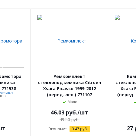
ромотора
Ремкомплект
Ком
ёмника
стеклоподъёмника Citroen
стеклоп
 771538
Xsara Picasso 1999-2012
Xsara 
(перед. лев.) 771107
(перед. 
чно
Мало
46.03
руб.
/шт
49.50
руб.
шт
27
Экономия
3.47
руб.