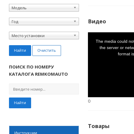
Модель
Видео
Год
This
Место установки
is
a
The media could not
modal
window.
the server or netw
Найти
Очистить
format i
ПОИСК ПО НОМЕРУ
КАТАЛОГА REMKOMAUTO
0
Найти
Товары
Инструкции