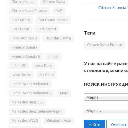
Citroen Xantia
Citroen Xsara
Citroen Xsara Picasso
DAF
Fiat Ducato
Fiat Grande Punto
Fiat Ulusse
Ford Escort
Теги
Ford Mondeo 3
Hyundai Elantra
Citroen Xsara Picasso
Hyundai Sonata
Hyundai Sonata 6
Infiniti
У нас на сайте ра
Infiniti EX
Iveco Daily
стеклоподъемнико
Iveco Stralis
Kia Ceed
ПОИСК ИНСТРУКЦ
Land Rover Freelander
Land Rover Freelander 2
MAN
Марка
Mercedes Benz CLS
Модель
Mercedes Benz Gelandewagen
Mercedes W220
Mitsubishi Fuso
Найти
Очистит