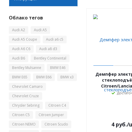
Облако тегов
Audi A2
Audi A5
Audi A5 Coupe
Audi a6 c5
Audi A6 C6
Audi a8 d3
Audi B6
Bentley Continental
Bentley Mulsanne
BMW E46
Демпфер элект
BMW E65
BMW E66
BMW x3
стеклоподъ
Citroen/Lancia
Chevrolet Camaro
Достато
Chevrolet Cruze
Chrysler Sebring
Citroen C4
Citroen C5
Citroen Jumper
4
руб.
/
Citroen NEMO
Citroen Scudo