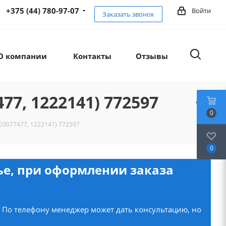
+375 (44) 780-97-07
Войти
Заказать звонок
О компании
Контакты
Отзывы
77, 1222141) 772597
0
03077477, 1222141) 772597
0
нье, при оформлении заказа
. По телефону менеджер может дать консультацию, но