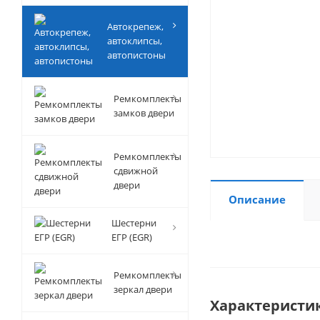
Автокрепеж,
автоклипсы,
автопистоны
Ремкомплекты
замков двери
Ремкомплекты
сдвижной
двери
Описание
Шестерни
ЕГР (EGR)
Ремкомплекты
зеркал двери
Характеристи