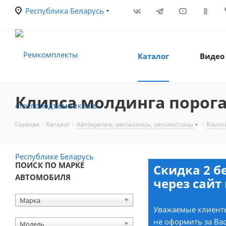
Республика Беларусь
Каталог
Видео
Клипса молдинга порога (
Главная
-
Каталог
-
Автокрепеж, автоклипсы, автопистоны
-
Клипс
ПОИСК ПО МАРКЕ
Скидка 2 б
АВТОМОБИЛЯ
через сайт 
Марка
Уважаемые клиенты
не оформить за Вас
Модель