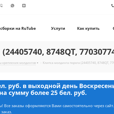
 сборки на RuTube
Услуги
Как купить
24405740, 8748QT, 77030774
ы крепления молдингов
-
Клипса молдинга порога (24405740, 8748QT, 77
ел. руб. в выходной день Воскресе
на сумму более 25 бел. руб.
! Все заказы оформляются Вами самостоятельно через сайт
 заказ.