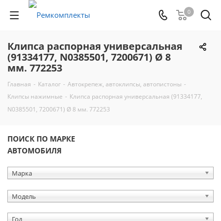
0
Клипса распорная универсальная
(91334177, N0385501, 7200671) Ø 8
мм. 772253
Главная
-
Каталог
-
Автокрепеж, автоклипсы, автопистоны
-
Клипсы нажимные
-
Клипса распорная универсальная (91334177,
N0385501, 7200671) Ø 8 мм. 772253
ПОИСК ПО МАРКЕ
АВТОМОБИЛЯ
Марка
Модель
Год