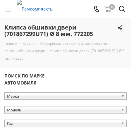
0
Клипса обшивки двери
(701867299U71) Ø 8 мм. 772205
Главная
-
Каталог
-
Автокрепеж, автоклипсы, автопистоны
-
Клипсы обшивки двери
-
Клипса обшивки двери (701867299U71) Ø 8
мм. 772205
ПОИСК ПО МАРКЕ
АВТОМОБИЛЯ
Марка
Модель
Год