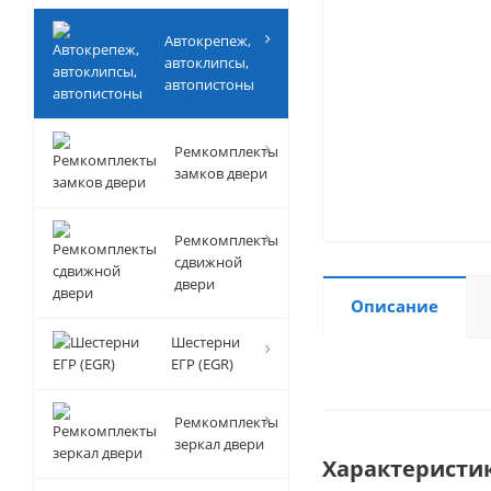
Автокрепеж,
автоклипсы,
автопистоны
Ремкомплекты
замков двери
Ремкомплекты
сдвижной
двери
Описание
Шестерни
ЕГР (EGR)
Ремкомплекты
зеркал двери
Характеристи