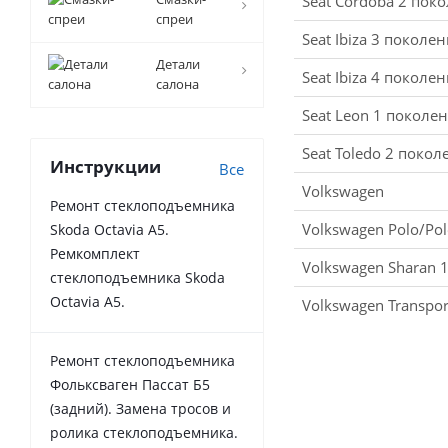
Seat Cordoba 2 пок
спреи
Seat Ibiza 3 поколе
Детали
Seat Ibiza 4 поколе
салона
Seat Leon 1 поколе
Seat Toledo 2 поко
Инструкции
Все
Volkswagen
Ремонт стеклоподъемника
Volkswagen Polo/Pol
Skoda Octavia A5.
Ремкомплект
Volkswagen Sharan 
стеклоподъемника Skoda
Octavia A5.
Volkswagen Transpor
Ремонт стеклоподъемника
Фольксваген Пассат Б5
(задний). Замена тросов и
ролика стеклоподъемника.