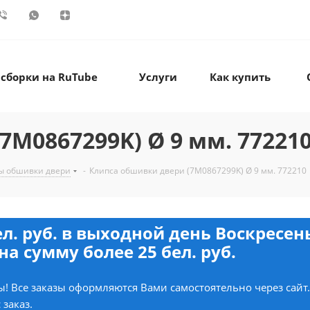
 сборки на RuTube
Услуги
Как купить
M0867299K) Ø 9 мм. 77221
ы обшивки двери
-
Клипса обшивки двери (7M0867299K) Ø 9 мм. 772210
ел. руб. в выходной день Воскресе
на сумму более 25 бел. руб.
! Все заказы оформляются Вами самостоятельно через сайт
 заказ.