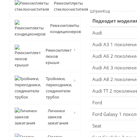
Ремкомплекты
стеклоочистителя
ШтрихКод
Подходит моделя
Ремкомплекты
кондиционеров
Audi
Audi A3 1 поколени
Ремкомплект
Audi A6 2 поколени
люков
крыши
Audi A6 3 поколени
Тройники,
Audi A8 2 поколени
переходники,
Audi TT 2 поколение
соединители
трубок
Ford
Личинки
Ford Galaxy 1 поко
замков
зажигания
Seat
Смазки-