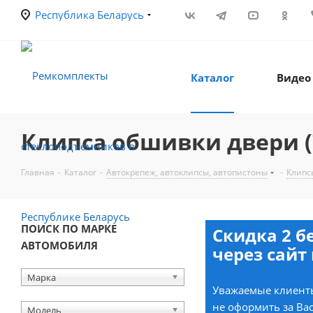
Республика Беларусь
Каталог
Видео
Клипса обшивки двери (7
Главная
-
Каталог
-
Автокрепеж, автоклипсы, автопистоны
-
Клипс
ПОИСК ПО МАРКЕ
Скидка 2 б
АВТОМОБИЛЯ
через сайт 
Марка
Уважаемые клиенты
не оформить за Вас
Модель