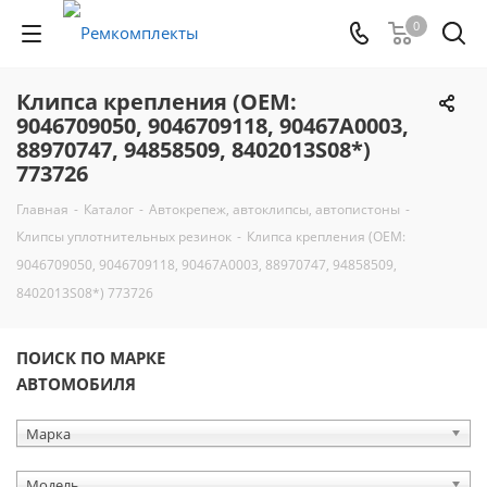
0
Клипса крепления (OEM:
9046709050, 9046709118, 90467A0003,
88970747, 94858509, 8402013S08*)
773726
Главная
-
Каталог
-
Автокрепеж, автоклипсы, автопистоны
-
Клипсы уплотнительных резинок
-
Клипса крепления (OEM:
9046709050, 9046709118, 90467A0003, 88970747, 94858509,
8402013S08*) 773726
ПОИСК ПО МАРКЕ
АВТОМОБИЛЯ
Марка
Модель