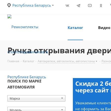
Республика Беларусь
Каталог
Видео
Ручка открывания двери
Главная
-
Каталог
-
Автокрепеж, автоклипсы, автопистоны
-
Разно
ПОИСК ПО МАРКЕ
Скидка 2 б
АВТОМОБИЛЯ
через сайт 
Марка
Уважаемые клиенты
не оформить за Вас
Модель