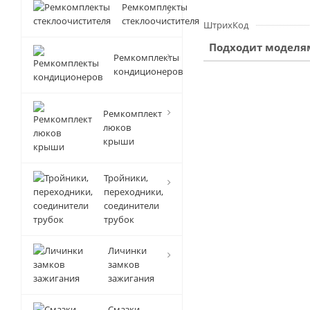
Ремкомплекты
стеклоочистителя
ШтрихКод
Подходит моделя
Ремкомплекты
кондиционеров
Ремкомплект
люков
крыши
Тройники,
переходники,
соединители
трубок
Личинки
замков
зажигания
Смазки-