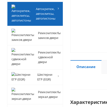
Автокрепеж,
автоклипсы,
автопистоны
Ремкомплекты
замков двери
Ремкомплекты
сдвижной
двери
Описание
Шестерни
ЕГР (EGR)
Ремкомплекты
зеркал двери
Характеристи