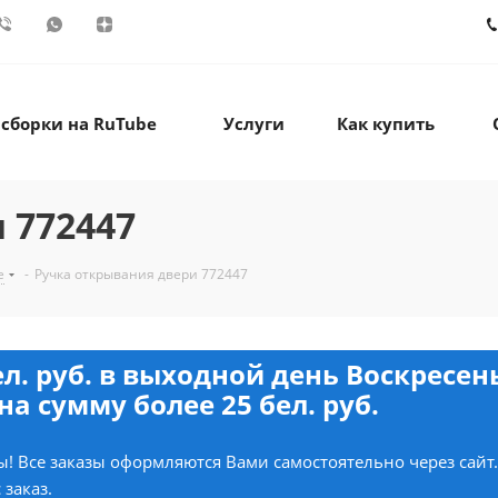
 сборки на RuTube
Услуги
Как купить
 772447
е
-
Ручка открывания двери 772447
ел. руб. в выходной день Воскресе
на сумму более 25 бел. руб.
! Все заказы оформляются Вами самостоятельно через сайт
 заказ.