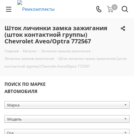
0
Шток личинки замка зажигания
(шток контактной группы)
Chevrolet Aveo/Optra 772567
Главная
-
Каталог
-
Личинки замков зажигания
-
Личинки замков зажигания
-
Шток личинки замка зажигания (шток
контактной группы) Chevrolet Aveo/Optra 772567
ПОИСК ПО МАРКЕ
АВТОМОБИЛЯ
Марка
Модель
Год