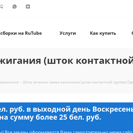
 сборки на RuTube
Услуги
Как купить
игания (шток контактной 
 зажигания
-
Шток личинки замка зажигания (шток контактной группы) Opel 
ел. руб. в выходной день Воскресе
на сумму более 25 бел. руб.
! Все заказы оформляются Вами самостоятельно через сайт