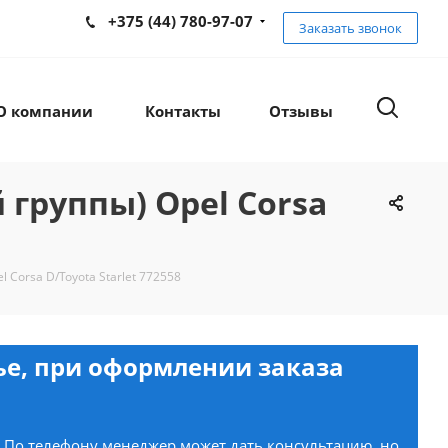
+375 (44) 780-97-07
Заказать звонок
О компании
Контакты
Отзывы
группы) Opel Corsa
Corsa D/Toyota Starlet 772558
нье, при оформлении заказа
. По телефону менеджер может дать консультацию, но