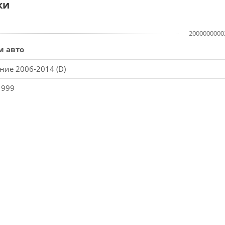
ки
2000000000
м авто
ение 2006-2014 (D)
1999