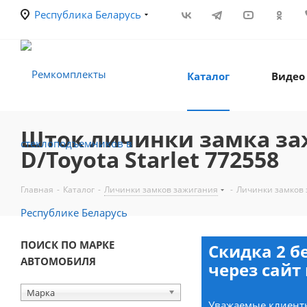
Республика Беларусь
Каталог
Видео
Шток личинки замка заж
D/Toyota Starlet 772558
Главная
-
Каталог
-
Личинки замков зажигания
-
Личинки замков
ПОИСК ПО МАРКЕ
Скидка 2 б
АВТОМОБИЛЯ
через сайт 
Марка
Уважаемые клиенты