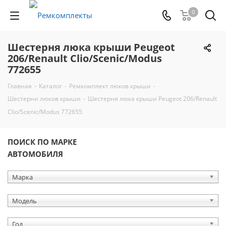
0
Шестерня люка крыши Peugeot
206/Renault Clio/Scenic/Modus
772655
Главная
-
Каталог
-
Ремкомплект люков крыши
-
Шестерни люков крыши
-
Шестерня люка крыши Peugeot 206/Renault
Clio/Scenic/Modus 772655
ПОИСК ПО МАРКЕ
АВТОМОБИЛЯ
Марка
Модель
Год