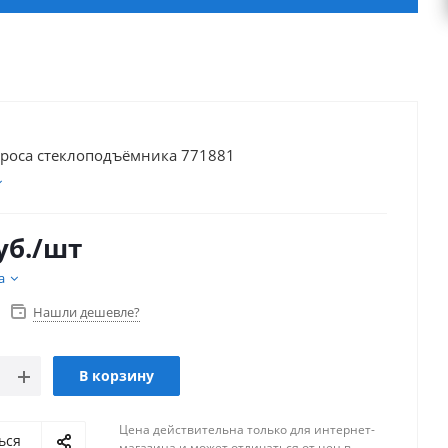
троса стеклоподъёмника 771881
уб.
/шт
а
Нашли дешевле?
В корзину
Цена действительна только для интернет-
ься
магазина и может отличаться от цен в