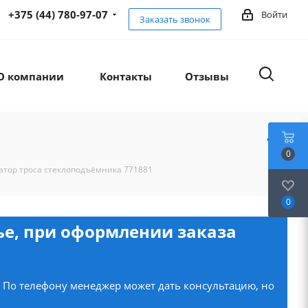
+375 (44) 780-97-07
Войти
Заказать звонок
О компании
Контакты
Отзывы
0
атор троса стеклоподъёмника 771881
0
нье, при оформлении заказа
. По телефону менеджер может дать консультацию, но