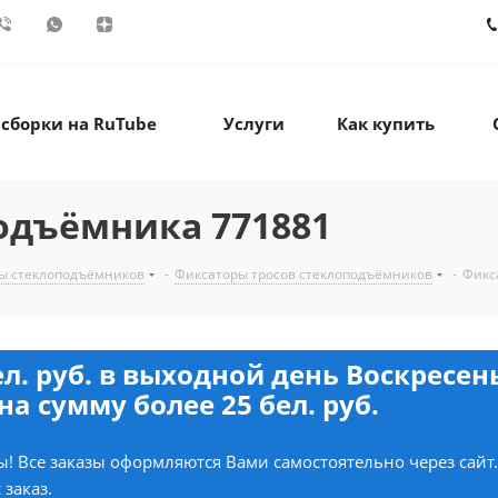
 сборки на RuTube
Услуги
Как купить
одъёмника 771881
ы стеклоподъёмников
-
Фиксаторы тросов стеклоподъёмников
-
Фикс
ел. руб. в выходной день Воскресе
на сумму более 25 бел. руб.
! Все заказы оформляются Вами самостоятельно через сайт
 заказ.