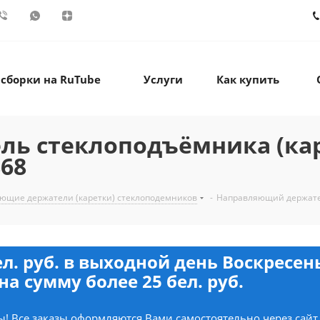
 сборки на RuTube
Услуги
Как купить
ь стеклоподъёмника (ка
68
ющие держатели (каретки) стеклоподемников
-
Направляющий держател
ел. руб. в выходной день Воскресе
на сумму более 25 бел. руб.
! Все заказы оформляются Вами самостоятельно через сайт