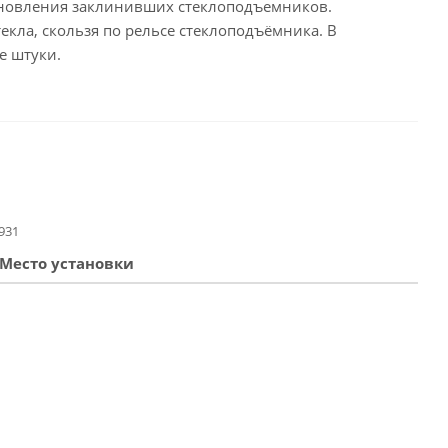
тановления заклинивших стеклоподъемников.
кла, скользя по рельсе cтеклоподъёмника. В
е штуки.
931
Место установки