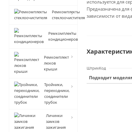
используется для с
Предназначена для ф
Ремкомплекты
зависимости от вида
стеклоочистителя
Ремкомплекты
кондиционеров
Характеристи
Ремкомплект
люков
ШтрихКод
крыши
Подходит моделя
Тройники,
переходники,
соединители
трубок
Личинки
замков
зажигания