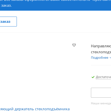
 заказ.
заказ
Направляю
стеклопод
Подробнее
Достаточ
Наши менедже