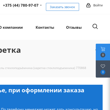
+375 (44) 780-97-07
Войти
Заказать звонок
О компании
Контакты
Отзывы
ретка
0
ь стеклоподъёмника (каретка стеклоподъемника) 770868
0
нье, при оформлении заказа
. По телефону менеджер может дать консультацию, но