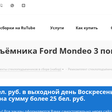
 сборки на RuTube
Услуги
Как купить
ёмника Ford Mondeo 3 поко
екты стеклоподъемников в сборе (набор)
-
Ремкомплект стеклоподъёмника
ел. руб. в выходной день Воскресе
на сумму более 25 бел. руб.
! Все заказы оформляются Вами самостоятельно через сайт