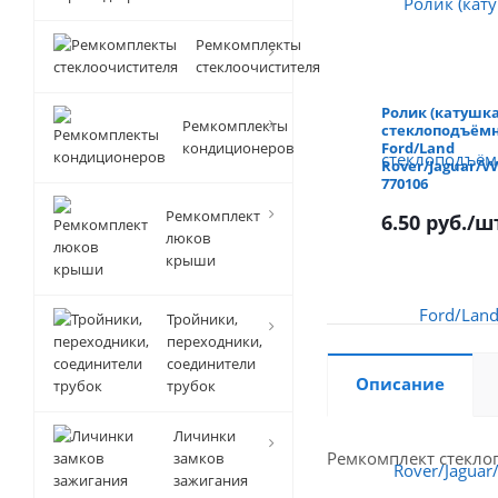
Ремкомплекты
стеклоочистителя
Ролик (катушка
Ремкомплекты
стеклоподъём
кондиционеров
Ford/Land
Rover/Jaguar/V
770106
Ремкомплект
6.50 руб.
/ш
люков
крыши
Тройники,
переходники,
соединители
Описание
трубок
Личинки
Ремкомплект стеклоп
замков
зажигания