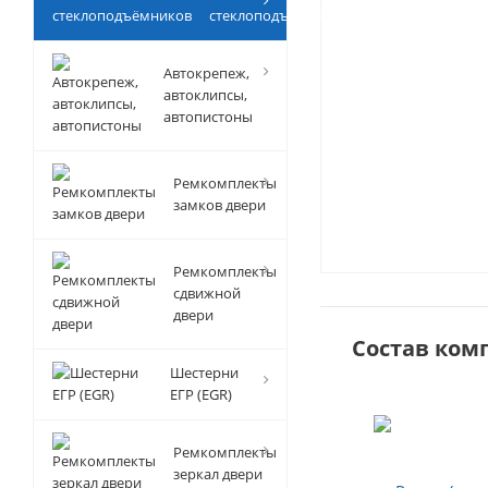
стеклоподъёмников
Автокрепеж,
автоклипсы,
автопистоны
Ремкомплекты
замков двери
Ремкомплекты
сдвижной
двери
Состав ком
Шестерни
ЕГР (EGR)
Ремкомплекты
зеркал двери