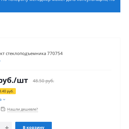
кт стеклоподъемника 770754
руб.
/шт
48.50
руб.
3.40
руб.
а
Нашли дешевле?
В корзину