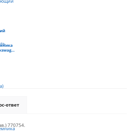
ий
ёмника
lkswagen
ос-ответ
в.) 770754.