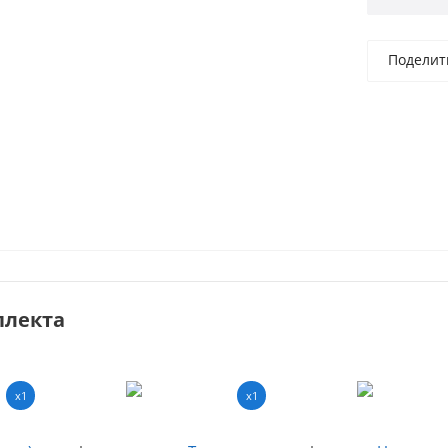
Поделит
плекта
x1
x1