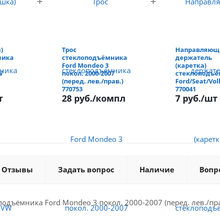
)
Трос
Направляющ
ника
стеклоподъёмника
держатель
Ford Mondeo 3
(каретка)
W
покол. 2000-2007
стеклоподъ
(перед. лев./прав.)
Ford/Seat/Vo
770753
770041
т
28 руб.
/компл
7 руб.
/шт
Отзывы
Задать вопрос
Наличие
Вопр
одъёмника Ford Mondeo 3 покол. 2000-2007 (перед. лев./пра