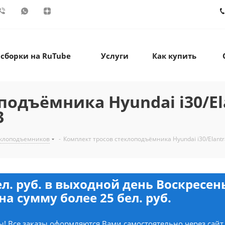
 сборки на RuTube
Услуги
Как купить
одъёмника Hyundai i30/Ela
3
еклоподъемников
-
Комплект тросов стеклоподъёмника Hyundai i30/Elantra
ел. руб. в выходной день Воскресе
на сумму более 25 бел. руб.
! Все заказы оформляются Вами самостоятельно через сайт