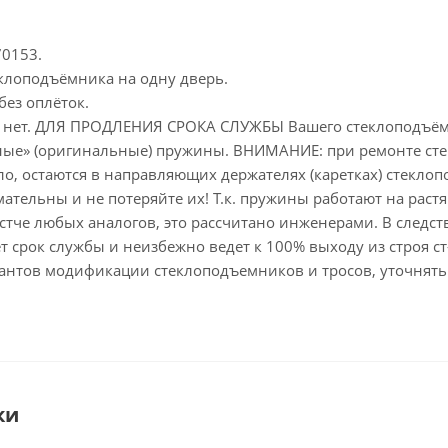
70153.
еклоподъёмника на одну дверь.
без оплёток.
е нет. ДЛЯ ПРОДЛЕНИЯ СРОКА СЛУЖБЫ Вашего стеклоподъё
ные» (оригинальные) пружины. ВНИМАНИЕ: при ремонте сте
о, остаются в направляющих держателях (каретках) стекло
мательны и не потеряйте их! Т.к. пружины работают на раст
стче любых аналогов, это рассчитано инженерами. В следст
ет срок службы и неизбежно ведет к 100% выходу из строя ст
иантов модификации стеклоподъемников и тросов, уточнять
ки