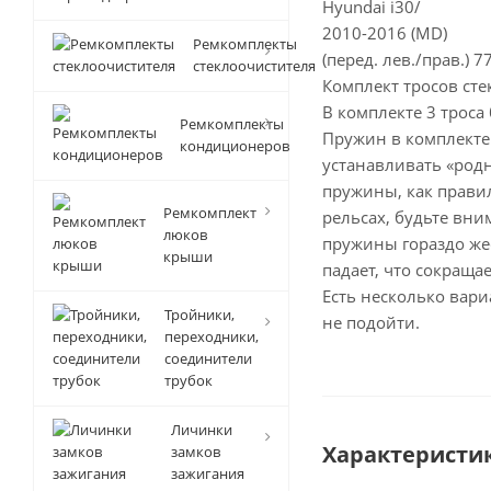
Hyundai i30/
2010-2016 (MD)
Ремкомплекты
(перед. лев./прав.) 7
стеклоочистителя
Комплект тросов ст
В комплекте 3 троса 
Ремкомплекты
Пружин в комплект
кондиционеров
устанавливать «род
пружины, как правил
Ремкомплект
рельсах, будьте вни
люков
пружины гораздо же
крыши
падает, что сокраща
Есть несколько вар
Тройники,
не подойти.
переходники,
соединители
трубок
Личинки
Характеристи
замков
зажигания