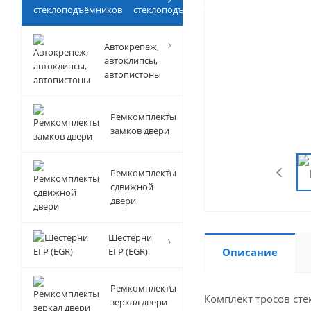
стеклоподъёмников
Автокрепеж,
автоклипсы,
автопистоны
Ремкомплекты
замков двери
Ремкомплекты
сдвижной
двери
Шестерни
ЕГР (EGR)
Описание
Ремкомплекты
Комплект тросов ст
зеркал двери