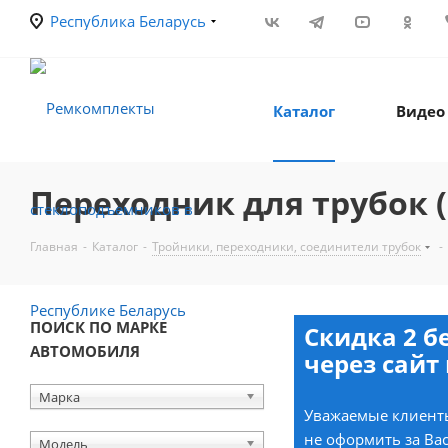
Республика Беларусь
Каталог
Видео
Переходник для трубок (Ø
Главная
-
Каталог
-
Тройники, переходники, соединители трубок
-
ПОИСК ПО МАРКЕ
Скидка 2 б
АВТОМОБИЛЯ
через сайт 
Марка
Уважаемые клиенты
не оформить за Вас
Модель