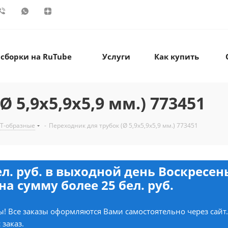
 сборки на RuTube
Услуги
Как купить
 5,9х5,9х5,9 мм.) 773451
Т-образные
-
Переходник для трубок (Ø 5,9х5,9х5,9 мм.) 773451
ел. руб. в выходной день Воскресе
на сумму более 25 бел. руб.
! Все заказы оформляются Вами самостоятельно через сайт
 заказ.