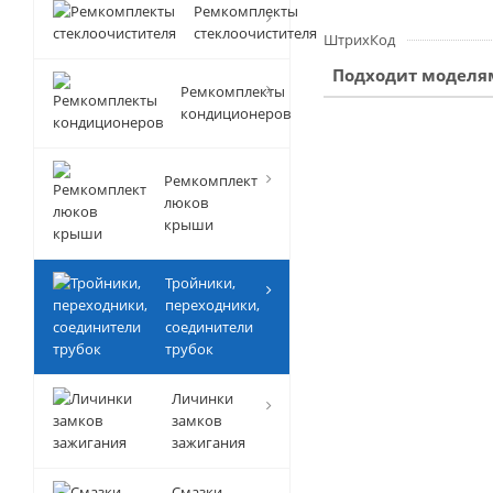
Ремкомплекты
стеклоочистителя
ШтрихКод
Подходит моделя
Ремкомплекты
кондиционеров
Ремкомплект
люков
крыши
Тройники,
переходники,
соединители
трубок
Личинки
замков
зажигания
Смазки-