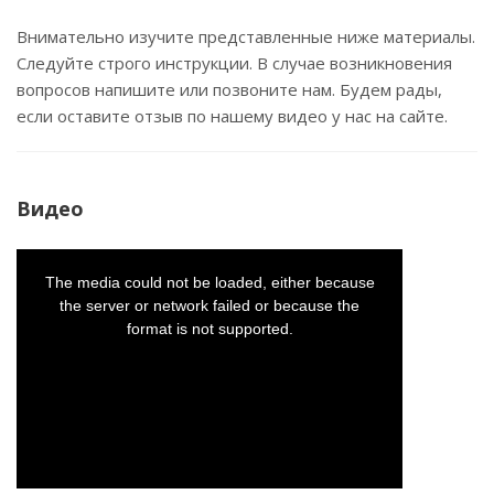
Внимательно изучите представленные ниже материалы.
Следуйте строго инструкции. В случае возникновения
вопросов напишите или позвоните нам. Будем рады,
если оставите отзыв по нашему видео у нас на сайте.
Видео
This
is
a
The media could not be loaded, either because
modal
window.
the server or network failed or because the
format is not supported.