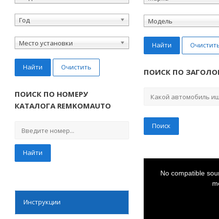
Год
Модель
Место установки
Найти
Очистит
Найти
Очистить
ПОИСК ПО ЗАГОЛО
ПОИСК ПО НОМЕРУ
КАТАЛОГА REMKOMAUTO
Найти
This
is
a
No compatible sour
modal
window.
me
Инструкции