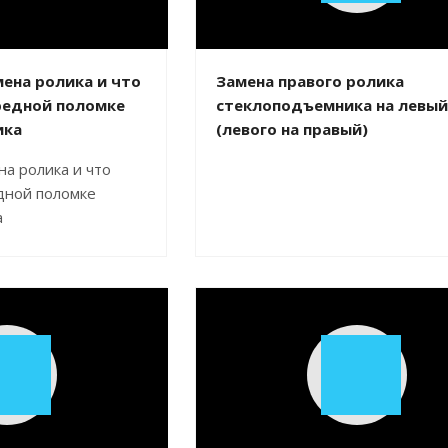
Video
ена ролика и что
Замена правого ролика
редной поломке
стеклоподъемника на левый
ика
(левого на правый)
на ролика и что
дной поломке
а
Play
Play
Video
Video