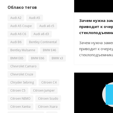
Облако тегов
Audi A2
Audi A5
Зачем нужна зам
Audi A5 Coupe
Audi a6 c5
приводит к оче
стеклоподъемн
Audi A6 C6
Audi a8 d3
Audi B6
Bentley Continental
Зачем нужна заме
приводит к очере
Bentley Mulsanne
BMW E46
стеклоподъемник
BMW E65
BMW E66
BMW x3
Chevrolet Camaro
Chevrolet Cruze
Chrysler Sebring
Citroen C4
Citroen C5
Citroen Jumper
Citroen NEMO
Citroen Scudo
Citroen Xantia
Citroen Xsara