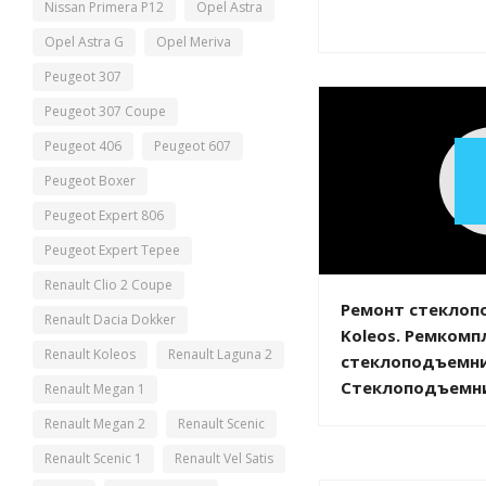
Nissan Primera P12
Opel Astra
Opel Astra G
Opel Meriva
Peugeot 307
Peugeot 307 Coupe
Peugeot 406
Peugeot 607
Peugeot Boxer
Peugeot Expert 806
Peugeot Expert Tepee
Renault Clio 2 Coupe
Ремонт стеклоп
Renault Dacia Dokker
Koleos. Ремкомп
Renault Koleos
Renault Laguna 2
стеклоподъемник
Стеклоподъемник
Renault Megan 1
Renault Megan 2
Renault Scenic
Renault Scenic 1
Renault Vel Satis