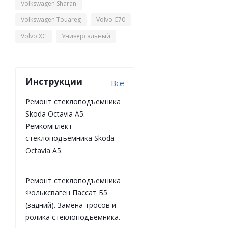
Volkswagen Sharan
Volkswagen Touareg
Volvo C70
Volvo XC
Универсальный
Инструкции
Все
Ремонт стеклоподъемника
Skoda Octavia A5.
Ремкомплект
стеклоподъемника Skoda
Octavia A5.
Ремонт стеклоподъемника
Фольксваген Пассат Б5
(задний). Замена тросов и
ролика стеклоподъемника.