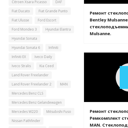
Citroen Xsara Picasso
DAF
Fiat Ducato
Fiat Grande Punto
Ремонт стеклоп
Bentley Mulsann
Fiat Ulusse
Ford Escort
стеклоподъемни
Ford Mondeo 3
Hyundai Elantra
Mulsanne.
Hyundai Sonata
Hyundai Sonata 6
Infiniti
Infiniti EX
Iveco Daily
Iveco Stralis
Kia Ceed
Land Rover Freelander
Land Rover Freelander 2
MAN
Mercedes Benz CLS
Mercedes Benz Gelandewagen
Ремонт стеклоп
Mercedes W220
Mitsubishi Fuso
Ремкомплект ст
Nissan Pathfinder
MAN. Стеклопод