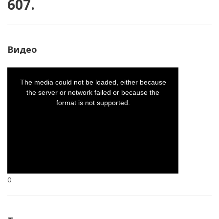
607.
Видео
This
is
a
The media could not be loaded, either because
modal
window.
the server or network failed or because the
format is not supported.
0