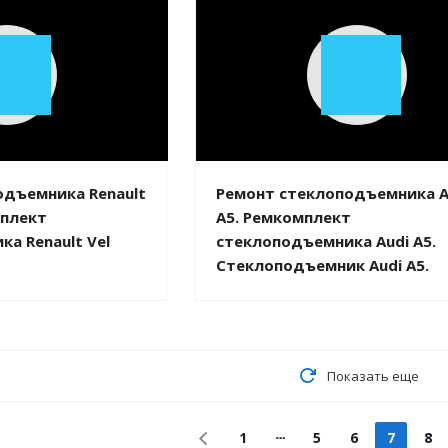
Play
Play
Video
Video
одъемника Renault
Ремонт стеклоподъемника A
мплект
A5. Ремкомплект
а Renault Vel
стеклоподъемника Audi A5.
Стеклоподъемник Audi A5.
Показать еще
1
5
6
7
8