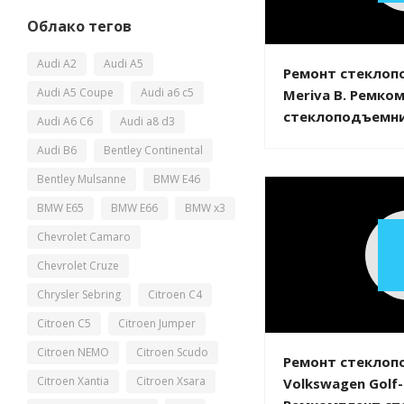
Облако тегов
Audi A2
Audi A5
Ремонт стеклоп
Audi A5 Coupe
Audi a6 c5
Meriva B. Ремко
стеклоподъемник
Audi A6 C6
Audi a8 d3
Audi B6
Bentley Continental
Bentley Mulsanne
BMW E46
BMW E65
BMW E66
BMW x3
Chevrolet Camaro
Chevrolet Cruze
Chrysler Sebring
Citroen C4
Citroen C5
Citroen Jumper
Citroen NEMO
Citroen Scudo
Ремонт стеклоп
Citroen Xantia
Citroen Xsara
Volkswagen Golf-