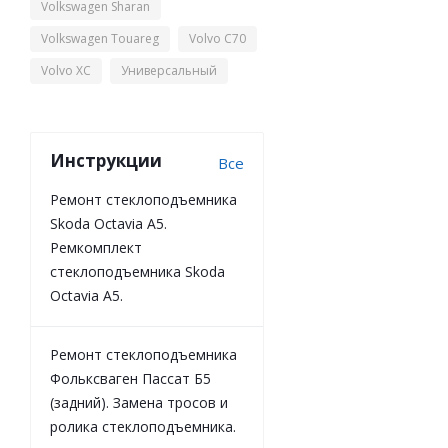
Volkswagen Sharan
Volkswagen Touareg
Volvo C70
Volvo XC
Универсальный
Инструкции
Все
Ремонт стеклоподъемника
Skoda Octavia A5.
Ремкомплект
стеклоподъемника Skoda
Octavia A5.
Ремонт стеклоподъемника
Фольксваген Пассат Б5
(задний). Замена тросов и
ролика стеклоподъемника.