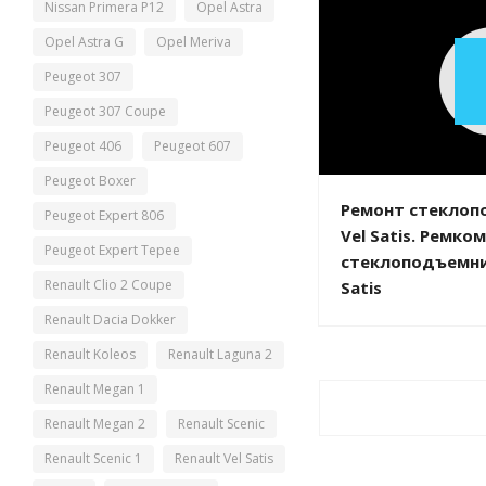
Nissan Primera P12
Opel Astra
Opel Astra G
Opel Meriva
Peugeot 307
Peugeot 307 Coupe
Peugeot 406
Peugeot 607
Peugeot Boxer
Ремонт стеклоп
Peugeot Expert 806
Vel Satis. Ремко
Peugeot Expert Tepee
стеклоподъемник
Renault Clio 2 Coupe
Satis
Renault Dacia Dokker
Renault Koleos
Renault Laguna 2
Renault Megan 1
Renault Megan 2
Renault Scenic
Renault Scenic 1
Renault Vel Satis