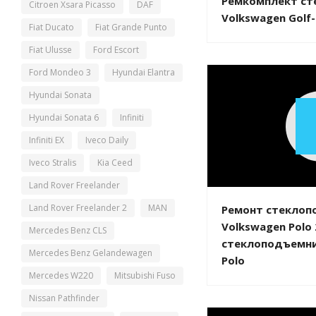
Ремкомплект ст
Citroen Xsara Picasso
DAF
Volkswagen Golf-
Fiat Ducato
Fiat Grande Punto
Fiat Ulusse
Ford Escort
Ford Mondeo 3
Hyundai Elantra
Hyundai Sonata
Hyundai Sonata 6
Infiniti
Infiniti EX
Iveco Daily
Iveco Stralis
Kia Ceed
Land Rover Freelander
Land Rover Freelander 2
MAN
Ремонт стеклоп
Volkswagen Polo
Mercedes Benz CLS
стеклоподъемни
Mercedes Benz Gelandewagen
Polo
Mercedes W220
Mitsubishi Fuso
Nissan Pathfinder